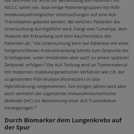
Die Leitlinien für Ärzte zur Behandlung von Patienten mit
NSCLC sehen vor, dass einige Patientengruppen mit Hilfe
molekularpathologischer Untersuchungen auf eine ALK-
Translokation getestet werden. Bei welchen Patienten die
Untersuchung durchgeführt wird, hängt vom Tumortyp, dem
Stadium der Erkrankung und dem Raucherstatus des
1
Patienten ab.
Die Untersuchung kann bei Patienten mit einer
fortgeschrittenen Krebserkrankung bereits zum Zeitpunkt der
Erstdiagnose, unter Umständen aber auch zu einem späteren
2
Zeitpunkt, erfolgen.
Die ALK-Testung wird an Tumormaterial
mit modernen molekulargenetischen Verfahren wie z.B. der
so genannten FISH-Analyse (Fluoreszenz-in-situ-
Hybridisierung) vorgenommen. Seit einigen Jahren wird aber
auch vermehrt die sogenannte immunohistochemische-
Methode (IHC) zur Bestimmung einer ALK-Translokation
3
herangezogen.
Durch Biomarker dem Lungenkrebs auf
der Spur