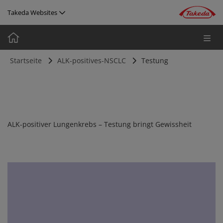
Direkt zum Inhalt
Takeda Websites
Media
Image
Startseite
ALK-positives-NSCLC
Testung
ALK-positiver Lungenkrebs – Testung bringt Gewissheit