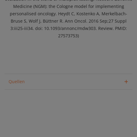
Medicine (NGM): the Cologne model for implementing
personalised oncology. Heydt C, Kostenko A, Merkelbach-
Bruse S, Wolf J, Büttner R. Ann Oncol. 2016 Sep;27 Suppl
3:iii25-iii34. doi: 10.1093/annonc/mdw303. Review. PMID:
27573753)
Quellen