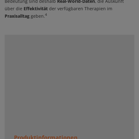
Bedeutung sind deshalb
Real-World-Daten
, die Auskunft
über die
Effektivität
der verfügbaren Therapien im
4
Praxisalltag
geben.
Produktinformationen