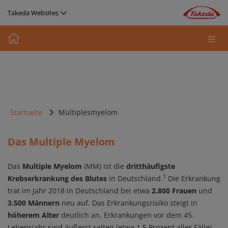
Direkt zum Inhalt
Takeda Websites
Media
Image
Startseite
Multiplesmyelom
Das Multiple Myelom
Das
Multiple Myelom
(MM) ist die
dritthäufigste
1
Krebserkrankung des Blutes
in Deutschland.
Die Erkrankung
trat im Jahr 2018 in Deutschland bei etwa
2.800 Frauen
und
3.500 Männern
neu auf. Das Erkrankungsrisiko steigt in
höherem Alter
deutlich an, Erkrankungen vor dem 45.
Lebensjahr sind äußerst selten (etwa 1,5 Prozent aller Fälle).