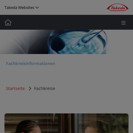
Direkt zum Inhalt
Takeda Websites
Media
Image
Image
Fachkreisinformationen
Startseite
Fachkreise