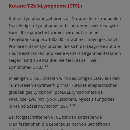
Kutane T-Zell-Lymphome (CTCL)
Kutane Lymphome gehören zur Gruppe der extranodalen
Non-Hodgkin-Lymphome und sind deren zweithäufigste
Form. Ihre jährliche Inzidenz wird auf ca. eine
Neuerkrankung pro 100.000 Einwohner:innen geschätzt.
Primäre kutane Lymphome, die sich bei Diagnose auf die
Haut beschränken und keine weitere Organmanifestation
zeigen, sind zu etwa drei Viertel kutane T-Zell-
13
Lymphome (CTCL).
In einigen CTCL-Entitäten wird das Antigen CD30 auf den
Tumorzellen exprimiert: primär kutanes anaplastisches
großzelliges Lymphom (pcALCL), lymphomatoide
Papulose (LyP, mit Typ-A-Läsionen), Mycosis fungoides
14-18
(MF) und Sézary-Syndrom (SS).
Bei fortgeschrittenen CTCL können entstellende
Manifestationen die Lebensqualität von Betroffenen