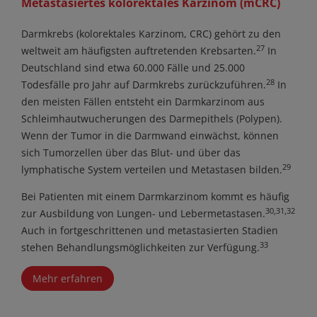
Metastasiertes kolorektales Karzinom (mCRC)
Darmkrebs (kolorektales Karzinom, CRC) gehört zu den
27
weltweit am häufigsten auftretenden Krebsarten.
In
Deutschland sind etwa 60.000 Fälle und 25.000
28
Todesfälle pro Jahr auf Darmkrebs zurückzuführen.
In
den meisten Fällen entsteht ein Darmkarzinom aus
Schleimhautwucherungen des Darmepithels (Polypen).
Wenn der Tumor in die Darmwand einwächst, können
sich Tumorzellen über das Blut- und über das
29
lymphatische System verteilen und Metastasen bilden.
Bei Patienten mit einem Darmkarzinom kommt es häufig
30,31,32
zur Ausbildung von Lungen- und Lebermetastasen.
Auch in fortgeschrittenen und metastasierten Stadien
33
stehen Behandlungsmöglichkeiten zur Verfügung.
Mehr erfahren