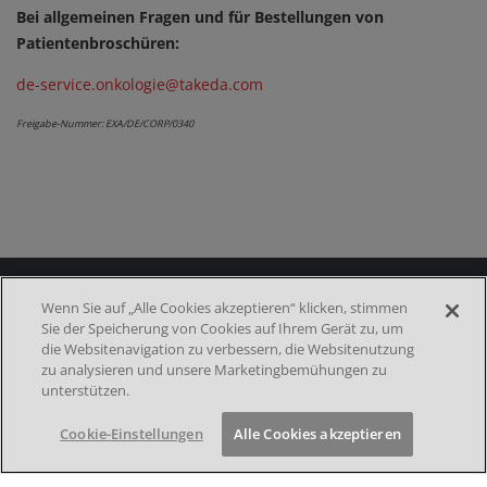
Bei allgemeinen Fragen und für Bestellungen von
Patientenbroschüren:
de-service.onkologie@takeda.com
Freigabe-Nummer: EXA/DE/CORP/0340
Media
Wenn Sie auf „Alle Cookies akzeptieren“ klicken, stimmen
Sie der Speicherung von Cookies auf Ihrem Gerät zu, um
Footer menu 2nd
DATENSCHUTZ
die Websitenavigation zu verbessern, die Websitenutzung
IMPRESSUM
zu analysieren und unsere Marketingbemühungen zu
NUTZUNGSBEDINGUNGEN
COOKIE-EINSTELLUNGEN
unterstützen.
KONTAKT
Cookie-Einstellungen
Alle Cookies akzeptieren