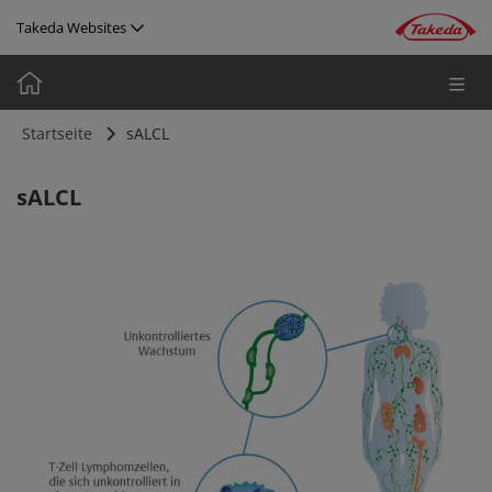
Direkt zum Inhalt
Takeda Websites
Media
Image
Startseite
sALCL
sALCL