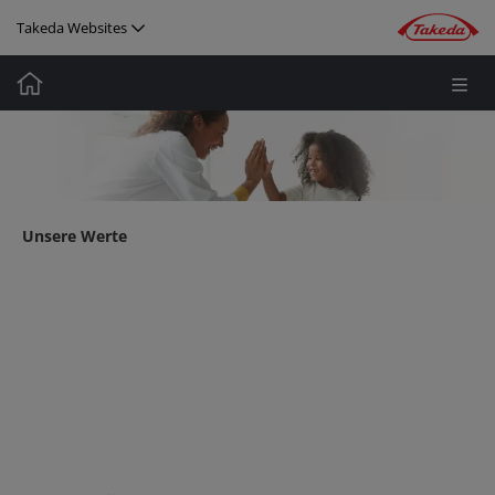
Direkt zum Inhalt
Takeda Websites
Media
Image
Image
Unsere Werte