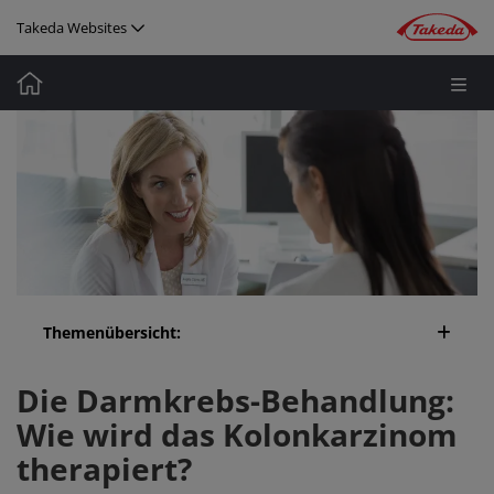
Direkt zum Inhalt
Takeda Websites
Media
Image
Themenübersicht:
Darmkrebs: Die wichtigsten
Was passiert, wen
Die Darmkrebs-Behandlung:
Behandlungen im Überblick
gebildet haben?
Wie wird das Kolonkarzinom
therapiert?