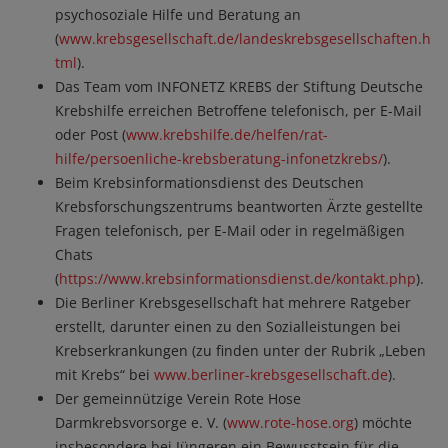
psychosoziale Hilfe und Beratung an
(
www.krebsgesellschaft.de/landeskrebsgesellschaften.h
tml
).
Das Team vom INFONETZ KREBS der Stiftung Deutsche
Krebshilfe erreichen Betroffene telefonisch, per E-Mail
oder Post (
www.krebshilfe.de/helfen/rat-
hilfe/persoenliche-krebsberatung-infonetzkrebs/
).
Beim Krebsinformationsdienst des Deutschen
Krebsforschungszentrums beantworten Ärzte gestellte
Fragen telefonisch, per E-Mail oder in regelmäßigen
Chats
(
https://www.krebsinformationsdienst.de/kontakt.php
).
Die Berliner Krebsgesellschaft hat mehrere Ratgeber
erstellt, darunter einen zu den Sozialleistungen bei
Krebserkrankungen (zu finden unter der Rubrik „Leben
mit Krebs“ bei
www.berliner-krebsgesellschaft.de
).
Der gemeinnützige Verein Rote Hose
Darmkrebsvorsorge e. V. (
www.rote-hose.org
) möchte
insbesondere bei Jüngeren ein Bewusstsein für die