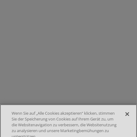
Wenn Sie auf „Alle Cookies akzeptieren“ klicken, stimmen
Media
Sie der Speicherung von Cookies auf Ihrem Gerät zu, um
die Websitenavigation zu verbessern, die Websitenutzung
Footer menu 2nd
DATENSCHUTZ
zu analysieren und unsere Marketingbemühungen zu
IMPRESSUM
NUTZUNGSBEDINGUNGEN
unterstützen.