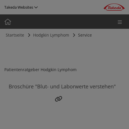
Direkt zum Inhalt
Takeda Websites
Media
Image
Startseite
Hodgkin Lymphom
Service
Patientenratgeber Hodgkin Lymphom
Broschüre "Blut- und Laborwerte verstehen"