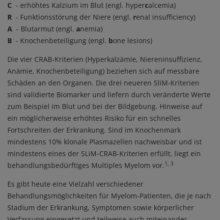
C
- erhöhtes Kalzium im Blut (engl. hyper
c
alcemia)
R
- Funktionsstörung der Niere (engl.
r
enal insufficiency)
A
- Blutarmut (engl.
a
nemia)
B
- Knochenbeteiligung (engl.
b
one lesions)
Die vier CRAB-Kriterien (Hyperkalzämie, Niereninsuffizienz,
Anämie, Knochenbeteiligung) beziehen sich auf messbare
Schäden an den Organen. Die drei neueren SliM-Kriterien
sind validierte Biomarker und liefern durch veränderte Werte
zum Beispiel im Blut und bei der Bildgebung. Hinweise auf
ein möglicherweise erhöhtes Risiko für ein schnelles
Fortschreiten der Erkrankung. Sind im Knochenmark
mindestens 10% klonale Plasmazellen nachweisbar und ist
mindestens eines der SLiM-CRAB-Kriterien erfüllt, liegt ein
1, 3
behandlungsbedürftiges Multiples Myelom vor.
Es gibt heute eine Vielzahl verschiedener
Behandlungsmöglichkeiten für Myelom-Patienten, die je nach
Stadium der Erkrankung, Symptomen sowie körperlicher
Verfassung eingesetzt und teilweise auch miteinander