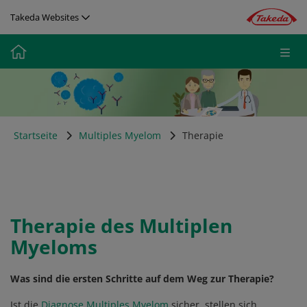
Direkt zum Inhalt
Takeda Websites
Media
Image
Startseite
Multiples Myelom
Therapie
Therapie des Multiplen
Myeloms
Was sind die ersten Schritte auf dem Weg zur Therapie?
Ist die
Diagnose Multiples Myelom
sicher, stellen sich