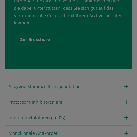
Ihrem Arzt besprechen können. Damit möchten wir
sie dabei unterstützen, dass Sie sich gut auf das
vertrauensvolle Gespräch mit Ihrem Arzt vorbereiten
können.
Zur Broschüre
Allogene Stammzelltransplantation
Proteasom-Inhibitoren (PI)
Immunmodulatoren (ImiDs)
Monoklonale Antikörper