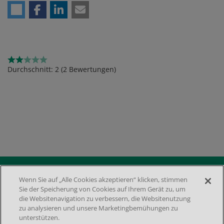
Rating
Durchschnitt:
2
(
2
Bewertungen)
Media
Wenn Sie auf „Alle Cookies akzeptieren“ klicken, stimmen
Sie der Speicherung von Cookies auf Ihrem Gerät zu, um
Footer menu 2nd
DATENSCHUTZ
die Websitenavigation zu verbessern, die Websitenutzung
IMPRESSUM
zu analysieren und unsere Marketingbemühungen zu
NUTZUNGSBEDINGUNGEN
COOKIE-EINSTELLUNGEN
unterstützen.