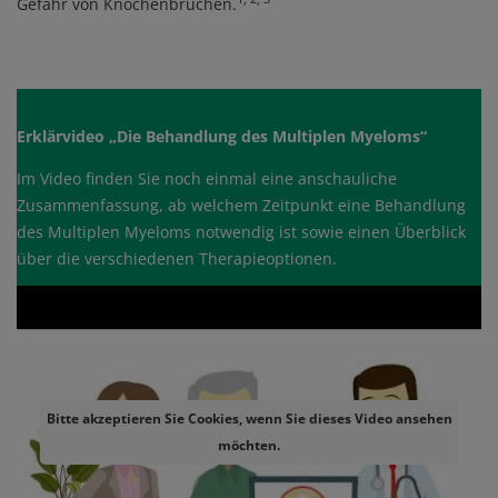
Gefahr von Knochenbrüchen.
Erklärvideo „Die Behandlung des Multiplen Myeloms“
Im Video finden Sie noch einmal eine anschauliche
Zusammenfassung, ab welchem Zeitpunkt eine Behandlung
des Multiplen Myeloms notwendig ist sowie einen Überblick
über die verschiedenen Therapieoptionen.
Video
Remote video URL
Bitte akzeptieren Sie Cookies, wenn Sie dieses Video ansehen
möchten.