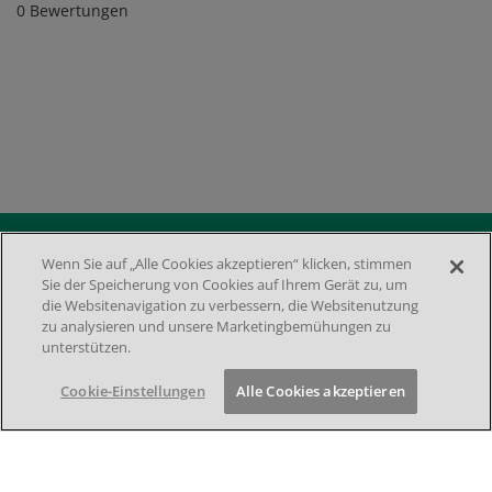
0 Bewertungen
Media
Wenn Sie auf „Alle Cookies akzeptieren“ klicken, stimmen
Sie der Speicherung von Cookies auf Ihrem Gerät zu, um
Footer menu 2nd
DATENSCHUTZ
die Websitenavigation zu verbessern, die Websitenutzung
IMPRESSUM
zu analysieren und unsere Marketingbemühungen zu
NUTZUNGSBEDINGUNGEN
COOKIE-EINSTELLUNGEN
unterstützen.
KONTAKT
Cookie-Einstellungen
Alle Cookies akzeptieren
© 2026 by Takeda Pharma Vertrieb GmbH & Co. KG