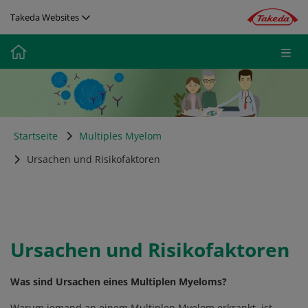
Direkt zum Inhalt
Takeda Websites
Media
Image
Startseite
Multiples Myelom
Ursachen und Risikofaktoren
Ursachen und Risikofaktoren
Was sind Ursachen eines Multiplen Myeloms?
Warum jemand an einem Multiplen Myelom erkrankt, ist –