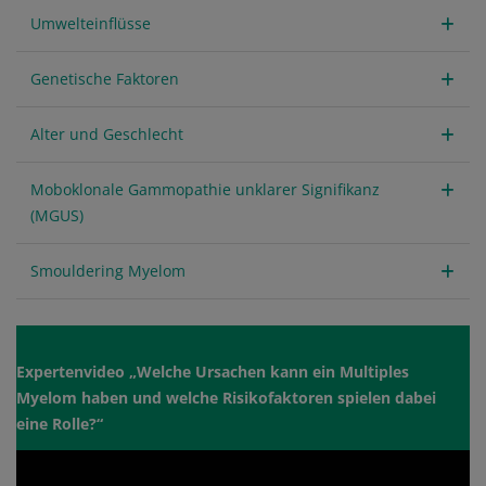
Umwelteinflüsse
Genetische Faktoren
Alter und Geschlecht
Moboklonale Gammopathie unklarer Signifikanz
(MGUS)
Smouldering Myelom
Expertenvideo „Welche Ursachen kann ein Multiples
Myelom haben und welche Risikofaktoren spielen dabei
eine Rolle?“
Video
Remote video URL