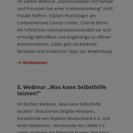
Im vierten Webinar „Kommunikation mit Familie
und Freunden bei einer Krebserkrankung“ stellt
Frauke Haffner, Diplom-Psychologin am
Comprehensive Cancer Center, Charité Berlin,
ein hilfreiches Kommunikationsmodell vor und
ermutigt Betroffene und Angehörige zu offener
Kommunikation. Dabei gibt sie konkrete
Beispiele und praktische Tipps zur Anwendung.
Weiterlesen
19. Okt 2023
5. Webinar „Was kann Selbsthilfe
leisten?“
Im fünften Webinar „Was kann Selbsthilfe
leisten?“ diskutierten Brigitte Reimann,
Vorsitzende von Myelom Deutschland e.V. und
Anita Waldmann, Vorsitzende von LHRM e.V.
unter anderem die folgende Fragen: Wie kann