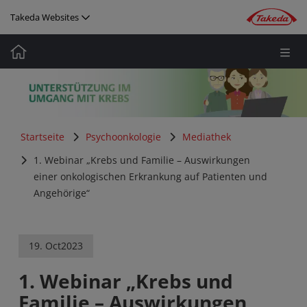
Direkt zum Inhalt
Takeda Websites
Media
Image
Startseite
Psychoonkologie
Mediathek
1. Webinar „Krebs und Familie – Auswirkungen
einer onkologischen Erkrankung auf Patienten und
Angehörige“
19. Oct
2023
1. Webinar „Krebs und
Familie – Auswirkungen